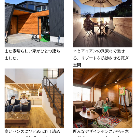
また素晴らしい家がひとつ建ち
木とアイアンの異素材で魅せ
ました。
る。リゾートを彷彿させる寛ぎ
空間
高いセンスにひとめぼれ！諦め
匠みなデザインセンスが光る木