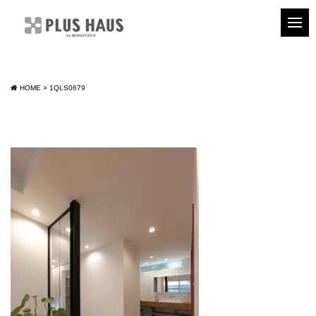
HOME
>
1QLS0679