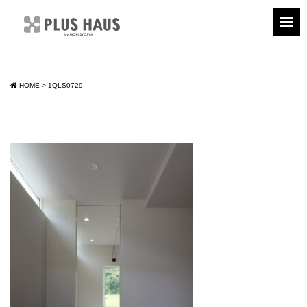
HOME
>
1QLS0729