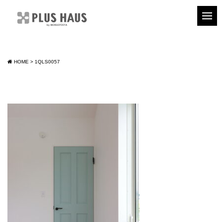
HOME
>
1QLS0057