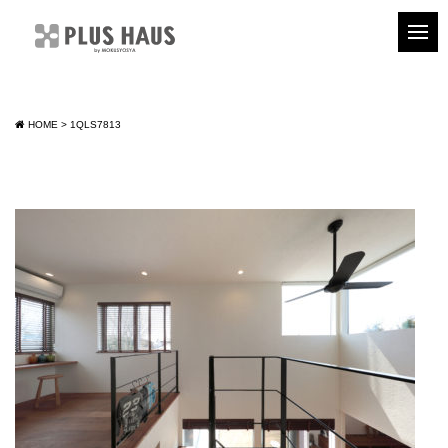
HOME
>
1QLS7813