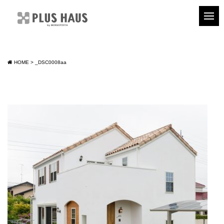
HOME
>
_DSC0008aa