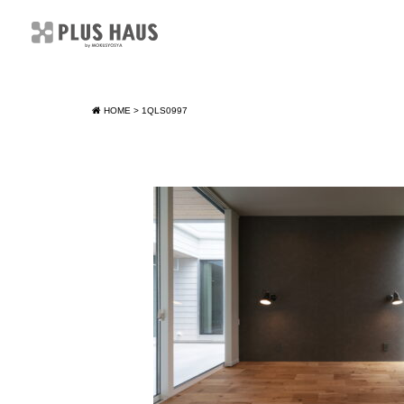
HOME
>
1QLS0997