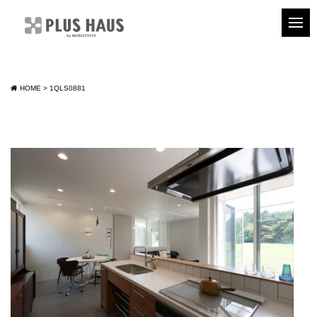
HOME
>
1QLS0881