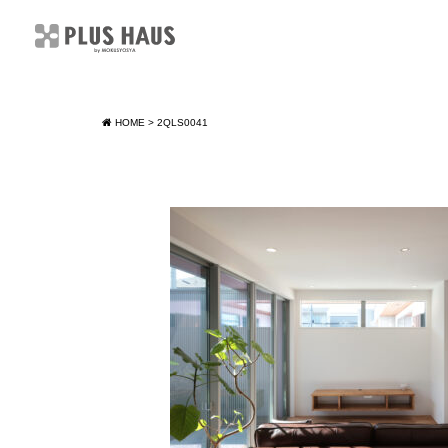
HOME
>
2QLS0041