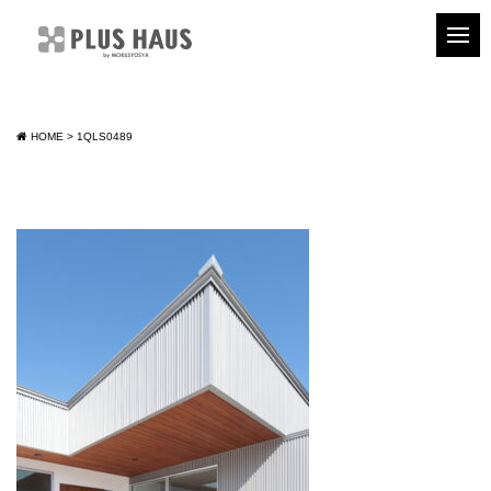
HOME
>
1QLS0489