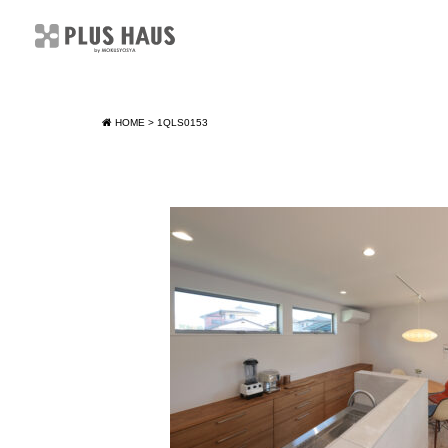
HOME
>
1QLS0153