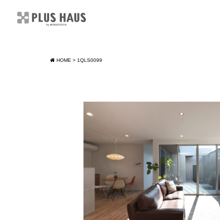
HOME
>
1QLS0099