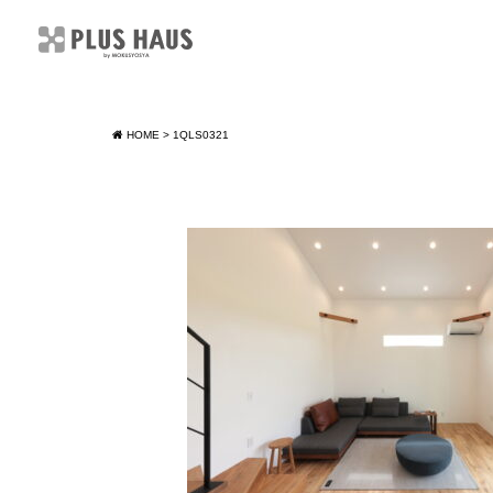
HOME
>
1QLS0321