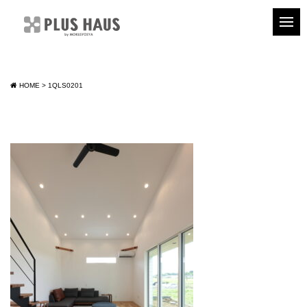
HOME
>
1QLS0201