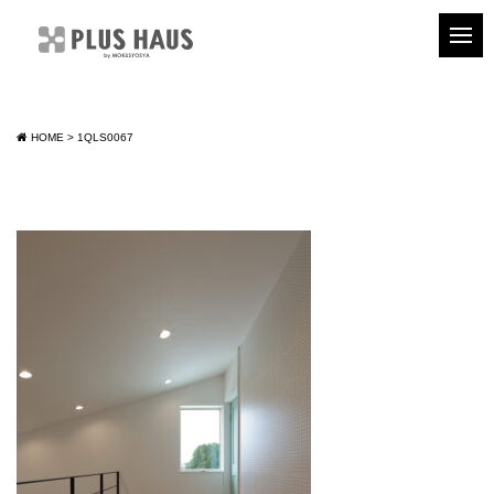
HOME
>
1QLS0067