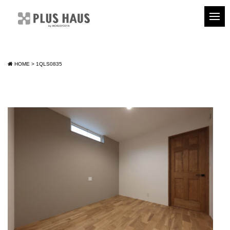
HOME
>
1QLS0835