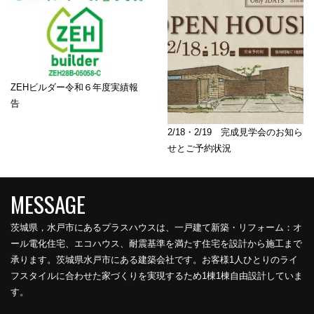
ZEHビルダー令和６年度実績報
告
2/18・2/19 完成見学会のお知ら
せとご予約状況
茨城県，水戸市にあるプラスハウスは、一戸建て新築・リフォーム：オ
ール電化住宅、エコハウス、耐震基準を満たす住宅を設計から施工まで
承ります。茨城県水戸市にある建築会社です。お客様1人ひとりのライ
フスタイルに合わせた家づくりを実現するため1棟1棟自由設計していま
す。