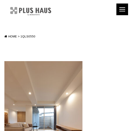
HOME
>
1QLS0550