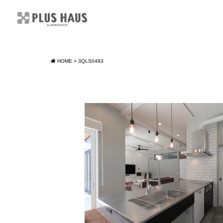
HOME
>
3QLS0493